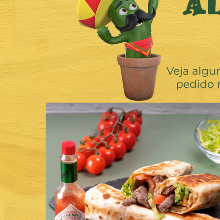
AL
Veja algu
pedido 