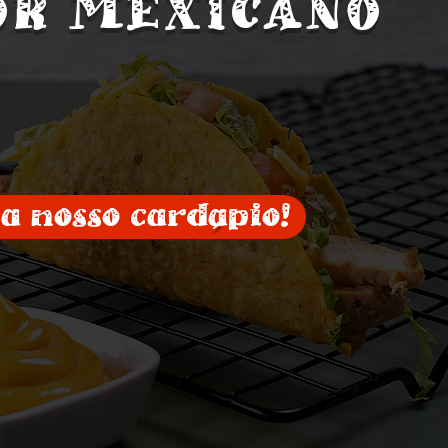
OR MEXICANO
ja nosso cardapio!
´