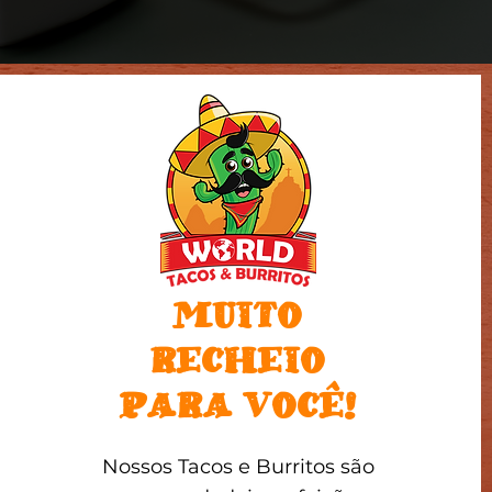
MUITO
RECHEIO
^
PARA VOCE!
Nossos Tacos e Burritos são