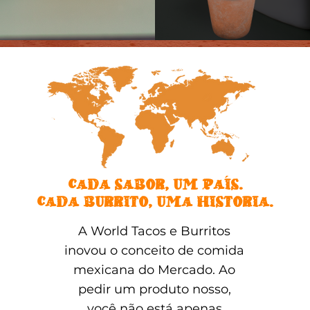
´
CADA SABOR, UM PAIS.
CADA BURRITO, UMA HISTORIA.
A World Tacos e Burritos
inovou o conceito de comida
mexicana do Mercado. Ao
pedir um produto nosso,
você não está apenas