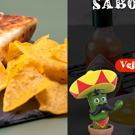
SAB
Ve